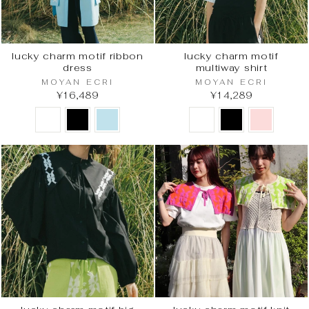
lucky charm motif ribbon
lucky charm motif
dress
multiway shirt
MOYAN ECRI
MOYAN ECRI
¥16,489
¥14,289