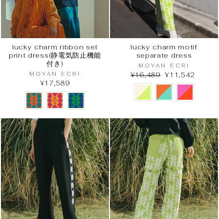
lucky charm ribbon set
lucky charm motif
print dress(静電気防止機能
separate dress
付き)
MOYAN ECRI
MOYAN ECRI
¥16,489
¥11,542
¥17,589