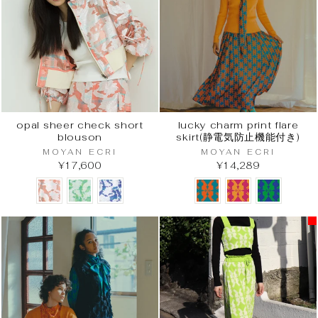
opal sheer check short
lucky charm print flare
blouson
skirt(静電気防止機能付き)
MOYAN ECRI
MOYAN ECRI
¥17,600
¥14,289