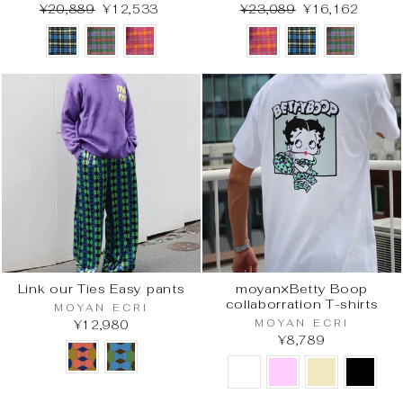
¥20,889
¥12,533
¥23,089
¥16,162
Link our Ties Easy pants
moyan×Betty Boop
collaborration T-shirts
MOYAN ECRI
MOYAN ECRI
¥12,980
¥8,789