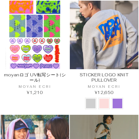
moyanロゴ UV転写シート(シ
STICKER LOGO KNIT
ール)
PULLOVER
MOYAN ECRI
MOYAN ECRI
¥1,210
¥12,650