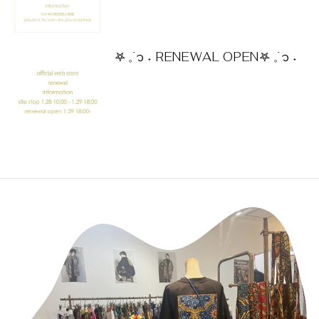
𖤐 𓈒࣪ ᭡ ˖ RENEWAL OPEN𖤐 𓈒࣪ ᭡ ˖