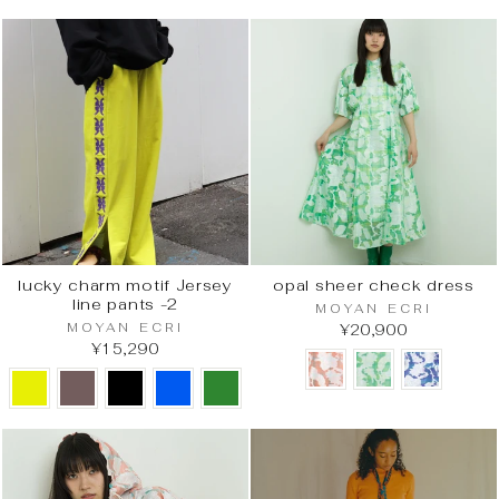
lucky charm motif Jersey
opal sheer check dress
line pants -2
MOYAN ECRI
MOYAN ECRI
¥20,900
¥15,290