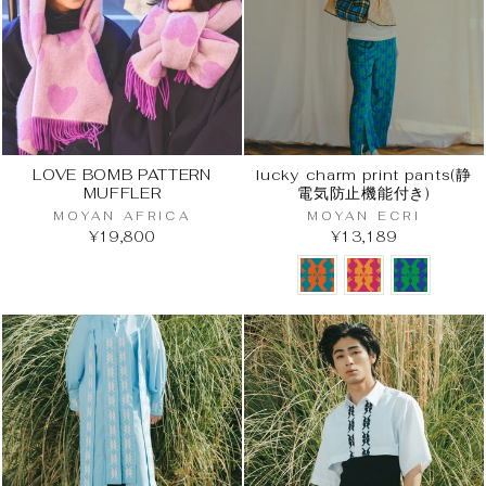
LOVE BOMB PATTERN
lucky charm print pants(静
MUFFLER
電気防止機能付き)
MOYAN AFRICA
MOYAN ECRI
¥19,800
¥13,189