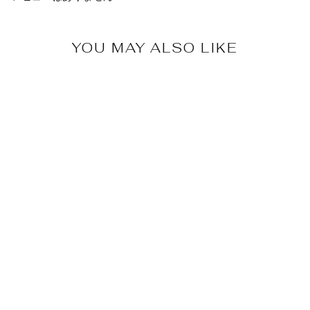
YOU MAY ALSO LIKE
Africa easy tuck
pants-3
MOYAN AFRICA
¥18,920