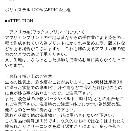
ポリエステル100％(AFRICA生地)
■ATTENTION
・アフリカ布(ワックスプリント)について
アフリカンプリントの生地は昔ながらの手作業による染色の工
程で作成されている為プリントにかすれや染めムラ、版ズレな
どがある場合がございますが、これも味のあるアフリカ布の魅
力のひとつの為ご了承ください。
又、生地は、さらっとした肌触りで着込む毎に柔らかくなって
いきます。
・お取り扱い上のご注意
生地の性質上、多少縮むことがあります。この素材は摩擦(特
に温った状態での摩擦)や、汗や雨などで濡れた時は他のもの
に色が移る事がありますので、ご注意下さい。
また、淡色系の小物(バッグやベルト、時計)などとの組合せに
もご注意下さい。洗濯時のご注意)-移染しやすい為洗濯の際、
他のものと一緒に洗わないで下さい。
濡れた状態で他の洗濯物と一緒に重ね合せないで下さい。
この製品は特殊加工品です。永久的なものではなく揉まれたり
擦られたりクリーニングを繰り返すことにより、多少色落ち、