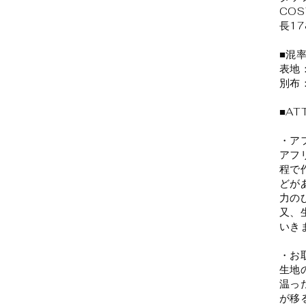
COS
長17
■混
表地：
別布
■AT
・ア
アフ
程で
どが
力の
又、
いき
・お
生地
温っ
が移