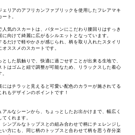
ジェリアのアフリカンファブリックを使用したフレアマキ
カート。
で人気のスカートは、パターンにこだわり腰回りはすっき
裾に向けて綺麗に広がるシルエットとなっています。
するだけで軽やかさが感じられ、柄を取り入れたスタイリ
にオススメのスカートです。
っとした肌触りで、快適に過ごせすことが出来る生地で、
ストはゴムと紐で調整が可能なため、リラックスした着心
す。
裏にはチラッと見えると可愛い配色のカラーが施されてる
これもデザインのポイントです！
ュアルなシーンから、ちょっとしたお出かけまで、幅広く
してくれます。
、シンプルなトップスとの組み合わせで柄にチェレンジし
たい方にも、同じ柄のトップスと合わせて柄を思う存分楽