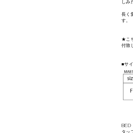
しみ
長く
す。
★こ
付致
■サ
BED 
タッ