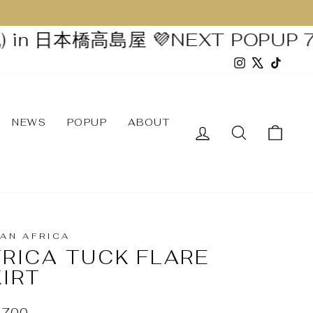
n 日本橋高島屋 💜
NEXT POPUP 7/29
Instagram
X
TikTo
NEWS
POPUP
ABOUT
ログイン
AN AFRICA
FRICA TUCK FLARE
KIRT
,700