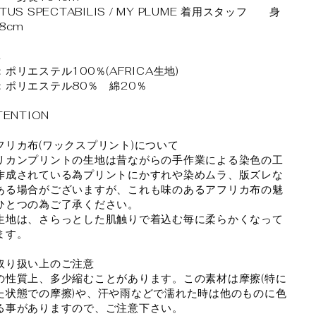
TUS SPECTABILIS / MY PLUME 着用スタッフ 身
8cm
率
ポリエステル100％(AFRICA生地)
：ポリエステル80％ 綿20％
TENTION
フリカ布(ワックスプリント)について
リカンプリントの生地は昔ながらの手作業による染色の工
作成されている為プリントにかすれや染めムラ、版ズレな
ある場合がございますが、これも味のあるアフリカ布の魅
ひとつの為ご了承ください。
生地は、さらっとした肌触りで着込む毎に柔らかくなって
ます。
取り扱い上のご注意
の性質上、多少縮むことがあります。この素材は摩擦(特に
た状態での摩擦)や、汗や雨などで濡れた時は他のものに色
る事がありますので、ご注意下さい。