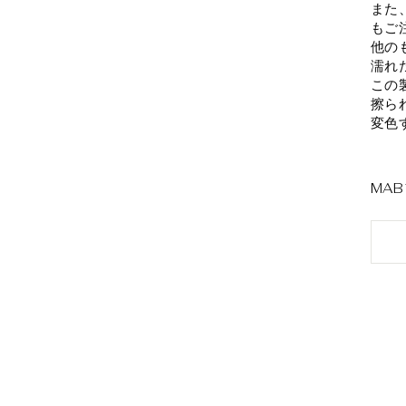
また
もご
他の
濡れ
この
擦ら
変色
MAB