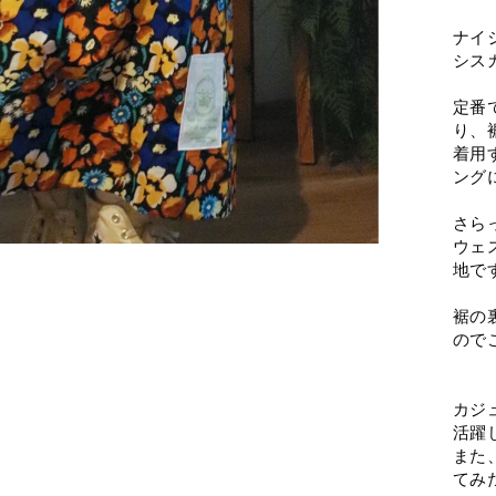
ナイ
シス
定番
り、
着用
ング
さら
ウェ
地で
裾の
ので
カジ
活躍
また
てみ