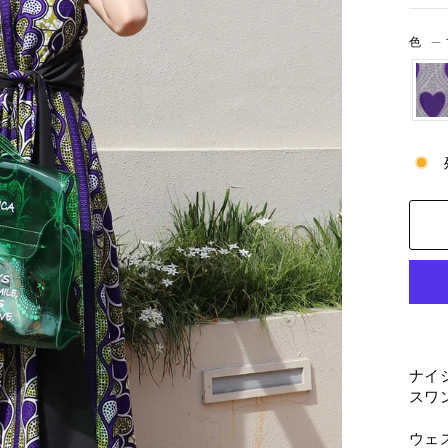
色
—
ナイ
スワ
ウェ