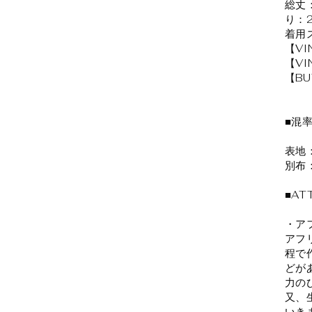
総丈
り：
着用
【VI
【VI
【BU
■混
表地：
別布
■AT
・ア
アフ
程で
どが
力の
又、
いき