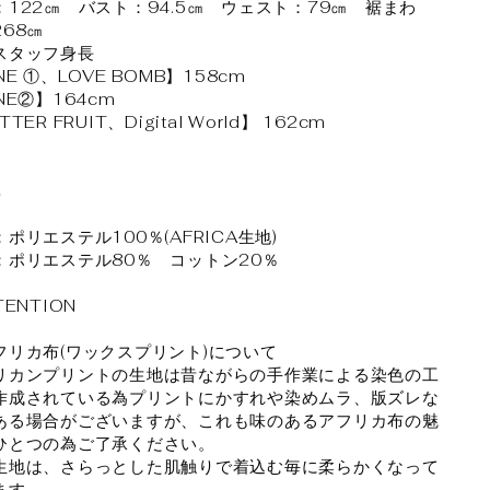
：122㎝ バスト：94.5㎝ ウェスト：79㎝ 裾まわ
268㎝
スタッフ身長
NE ①、LOVE BOMB】158cm
NE②】164cm
TTER FRUIT、Digital World】 162cm
率
ポリエステル100％(AFRICA生地)
：ポリエステル80％ コットン20％
TENTION
フリカ布(ワックスプリント)について
リカンプリントの生地は昔ながらの手作業による染色の工
作成されている為プリントにかすれや染めムラ、版ズレな
ある場合がございますが、これも味のあるアフリカ布の魅
ひとつの為ご了承ください。
生地は、さらっとした肌触りで着込む毎に柔らかくなって
ます。