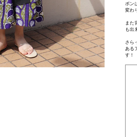
ボン
変わ
また
も出
さら
ある
す！