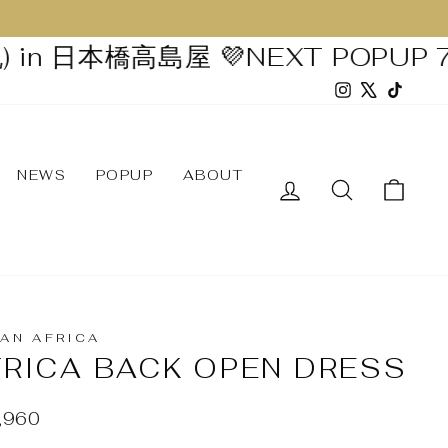
in 日本橋高島屋 💜
NEXT POPUP 7/2
Instagram
X
TikTo
NEWS
POPUP
ABOUT
ログイン
AN AFRICA
FRICA BACK OPEN DRESS
,960