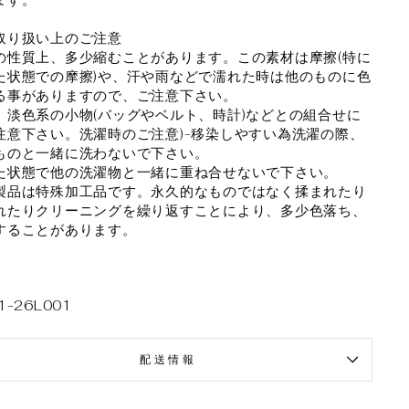
取り扱い上のご注意
の性質上、多少縮むことがあります。この素材は摩擦(特に
た状態での摩擦)や、汗や雨などで濡れた時は他のものに色
る事がありますので、ご注意下さい。
、淡色系の小物(バッグやベルト、時計)などとの組合せに
注意下さい。洗濯時のご注意)-移染しやすい為洗濯の際、
ものと一緒に洗わないで下さい。
た状態で他の洗濯物と一緒に重ね合せないで下さい。
製品は特殊加工品です。永久的なものではなく揉まれたり
れたりクリーニングを繰り返すことにより、多少色落ち、
することがあります。
1-26L001
配送情報