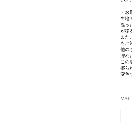
・お
生地
温っ
が移
また
もご
他の
濡れ
この
擦ら
変色
MAE