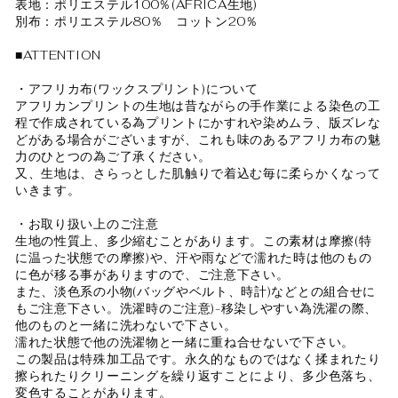
表地：ポリエステル100％(AFRICA生地)
別布：ポリエステル80％ コットン20％
■ATTENTION
・アフリカ布(ワックスプリント)について
アフリカンプリントの生地は昔ながらの手作業による染色の工
程で作成されている為プリントにかすれや染めムラ、版ズレな
どがある場合がございますが、これも味のあるアフリカ布の魅
力のひとつの為ご了承ください。
又、生地は、さらっとした肌触りで着込む毎に柔らかくなって
いきます。
・お取り扱い上のご注意
生地の性質上、多少縮むことがあります。この素材は摩擦(特
に温った状態での摩擦)や、汗や雨などで濡れた時は他のもの
に色が移る事がありますので、ご注意下さい。
また、淡色系の小物(バッグやベルト、時計)などとの組合せに
もご注意下さい。洗濯時のご注意)-移染しやすい為洗濯の際、
他のものと一緒に洗わないで下さい。
濡れた状態で他の洗濯物と一緒に重ね合せないで下さい。
この製品は特殊加工品です。永久的なものではなく揉まれたり
擦られたりクリーニングを繰り返すことにより、多少色落ち、
変色することがあります。